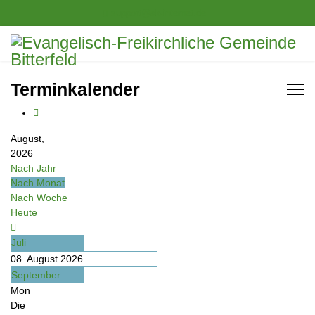
support@ak-internet.de
Terminkalender
August,
2026
Nach Jahr
Nach Monat
Nach Woche
Heute
Juli
08. August 2026
September
Mon
Die